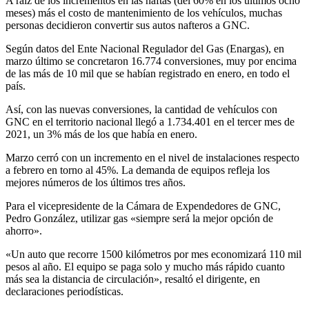
A raíz de los incrementos en las naftas (del 60% en los últimos ocho
meses) más el costo de mantenimiento de los vehículos, muchas
personas decidieron convertir sus autos nafteros a GNC.
Según datos del Ente Nacional Regulador del Gas (Enargas), en
marzo último se concretaron 16.774 conversiones, muy por encima
de las más de 10 mil que se habían registrado en enero, en todo el
país.
Así, con las nuevas conversiones, la cantidad de vehículos con
GNC en el territorio nacional llegó a 1.734.401 en el tercer mes de
2021, un 3% más de los que había en enero.
Marzo cerró con un incremento en el nivel de instalaciones respecto
a febrero en torno al 45%. La demanda de equipos refleja los
mejores números de los últimos tres años.
Para el vicepresidente de la Cámara de Expendedores de GNC,
Pedro González, utilizar gas «siempre será la mejor opción de
ahorro».
«Un auto que recorre 1500 kilómetros por mes economizará 110 mil
pesos al año. El equipo se paga solo y mucho más rápido cuanto
más sea la distancia de circulación», resaltó el dirigente, en
declaraciones periodísticas.