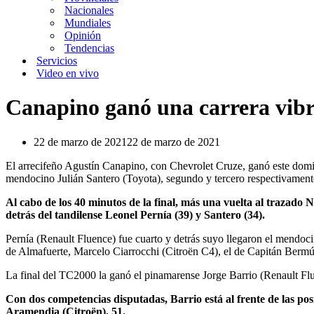
Nacionales
Mundiales
Opinión
Tendencias
Servicios
Video en vivo
Canapino ganó una carrera vibr
22 de marzo de 2021
22 de marzo de 2021
El arrecifeño Agustín Canapino, con Chevrolet Cruze, ganó este domi
mendocino Julián Santero (Toyota), segundo y tercero respectivament
Al cabo de los 40 minutos de la final, más una vuelta al trazado N
detrás del tandilense Leonel Pernía (39) y Santero (34).
Pernía (Renault Fluence) fue cuarto y detrás suyo llegaron el mendo
de Almafuerte, Marcelo Ciarrocchi (Citroën C4), el de Capitán Bermú
La final del TC2000 la ganó el pinamarense Jorge Barrio (Renault Fl
Con dos competencias disputadas, Barrio está al frente de las p
Aramendia (Citroën), 51.