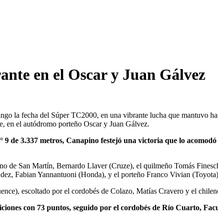
ante en el Oscar y Juan Gálvez
ngo la fecha del Súper TC2000, en una vibrante lucha que mantuvo hast
e, en el autódromo porteño Oscar y Juan Gálvez.
° 9 de 3.337 metros, Canapino festejó una victoria que lo acomodó e
cino de San Martín, Bernardo Llaver (Cruze), el quilmeño Tomás Finesc
dez, Fabian Yannantuoni (Honda), y el porteño Franco Vivian (Toyota)
uence), escoltado por el cordobés de Colazo, Matías Cravero y el chil
osiciones con 73 puntos, seguido por el cordobés de Río Cuarto, F