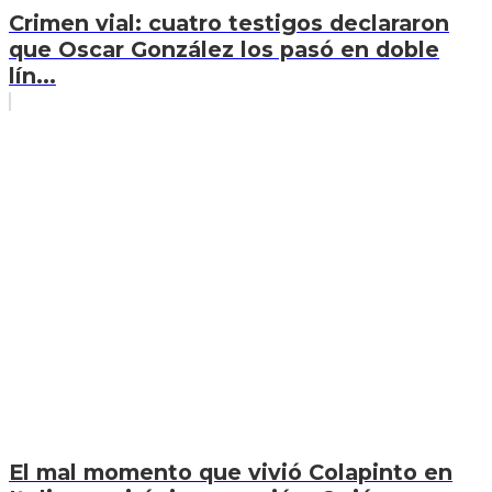
Crimen vial: cuatro testigos declararon
que Oscar González los pasó en doble
lín...
El mal momento que vivió Colapinto en