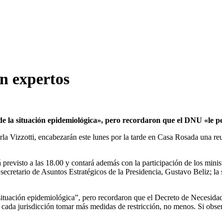
on expertos
de la situación epidemiológica», pero recordaron que el DNU «le pe
arla Vizzotti, encabezarán este lunes por la tarde en Casa Rosada una re
tá previsto a las 18.00 y contará además con la participación de los mini
ecretario de Asuntos Estratégicos de la Presidencia, Gustavo Beliz; la s
 situación epidemiológica”, pero recordaron que el Decreto de Necesid
cada jurisdicción tomar más medidas de restricción, no menos. Si observ