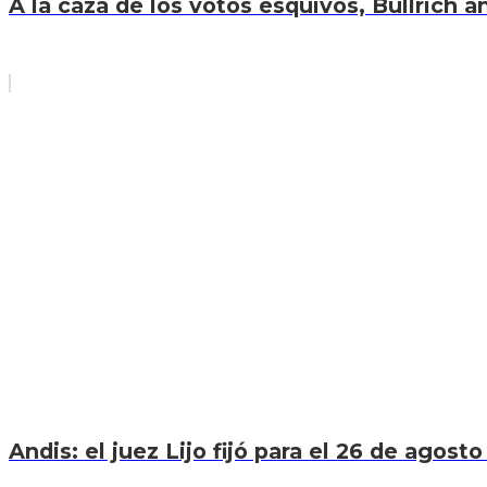
A la caza de los votos esquivos, Bullrich an
Andis: el juez Lijo fijó para el 26 de agosto 