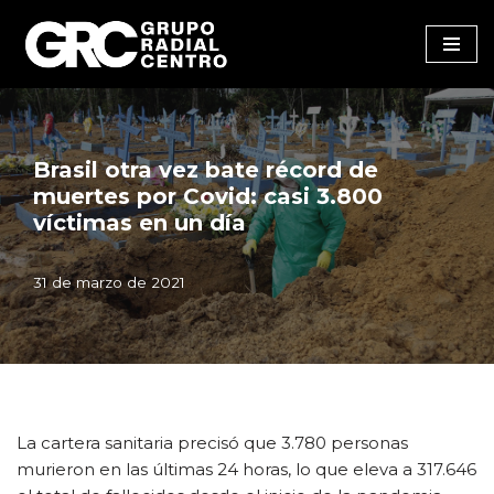
Saltar
al
contenido
Brasil otra vez bate récord de
muertes por Covid: casi 3.800
víctimas en un día
31 de marzo de 2021
La cartera sanitaria precisó que 3.780 personas
murieron en las últimas 24 horas, lo que eleva a 317.646