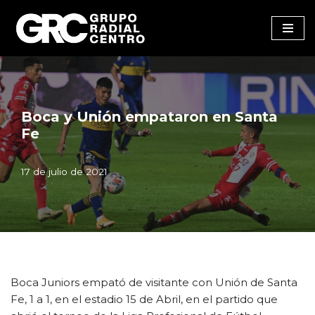
Saltar
al
contenido
Boca y Unión empataron en Santa
Fe
17 de julio de 2021
Boca Juniors empató de visitante con Unión de Santa
Fe, 1 a 1, en el estadio 15 de Abril, en el partido que