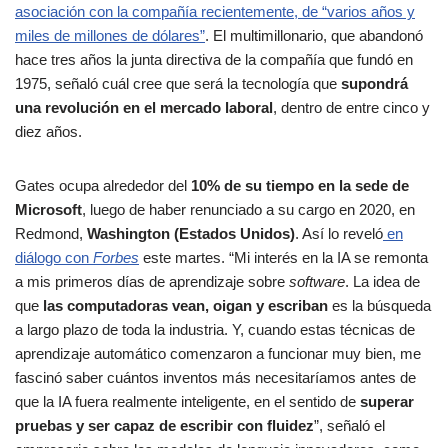
asociación con la compañía recientemente, de “varios años y
miles de millones de dólares”
. El multimillonario, que abandonó
hace tres años la junta directiva de la compañía que fundó en
1975, señaló cuál cree que será la tecnología que
supondrá
una revolución en el mercado laboral
, dentro de entre cinco y
diez años.
Gates ocupa alrededor del
10% de su tiempo en la sede de
Microsoft
, luego de haber renunciado a su cargo en 2020, en
Redmond,
Washington (Estados Unidos)
. Así lo reveló
en
diálogo con
Forbes
este martes. “Mi interés en la IA se remonta
a mis primeros días de aprendizaje sobre
software
. La idea de
que
las computadoras vean, oigan y escriban
es la búsqueda
a largo plazo de toda la industria. Y, cuando estas técnicas de
aprendizaje automático comenzaron a funcionar muy bien, me
fascinó saber cuántos inventos más necesitaríamos antes de
que la IA fuera realmente inteligente, en el sentido de
superar
pruebas y ser capaz de escribir con fluidez
”, señaló el