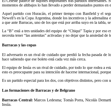
El Celeste padece de bajones importantes tras partidos interesantes. 
momentos de altibajos lo han llevado a perder demasiados puntos en el
Aquel partido con Huracán, el primer tiempo con Banfield y el segu
Newell’s en la Copa Argentina, donde los incentivos y la adrenalina 
a que ante Barracas, uno de los que está por arriba suyo en la tabla, 
La “B” está a tres unidades del equipo de “Chiqui” Tapia y por eso es
necesita tener “las antenitas” activadas y no dejar que la ansiedad de l
Barracas y las copas
El adversario es un rival de cuidado que perdió la fecha pasada de l
hace sabiendo que ese boleto está cada vez más cerca.
El equipo de Insúa es un rival de cuidado, por todo lo que rodea a e
esto es preocupante para su intención de hacerse internacional, porque 
Es un partido especial para los dos, con objetivos distintos, pero con 
Las formaciones de Barracas y de Belgrano
Barracas Central:
Marcos Ledesma; Tomás Porra, Nicolás Demartini
Insúa.