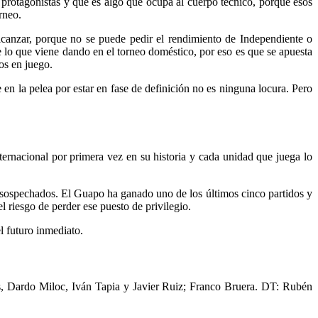
s protagonistas y que es algo que ocupa al cuerpo técnico, porque esos
rneo.
lcanzar, porque no se puede pedir el rendimiento de Independiente o
 lo que viene dando en el torneo doméstico, por eso es que se apuesta
os en juego.
en la pelea por estar en fase de definición no es ninguna locura. Pero
ternacional por primera vez en su historia y cada unidad que juega lo
y sospechados. El Guapo ha ganado uno de los últimos cinco partidos y
l riesgo de perder ese puesto de privilegio.
l futuro inmediato.
, Dardo Miloc, Iván Tapia y Javier Ruiz; Franco Bruera. DT: Rubén