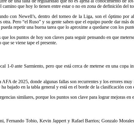
Sufre de una falta de regularidad que no es ajena al conocimiento de lo
 camino que hoy lo tienen entre estar o no en zona de definición del to
ndo con Newell’s, dentro del torneo de la Liga, son el óptimo por a
es otra. Pero “el Ruso” y su gente saben que el equipo puede dar más de
se pueda repetir una buena tarea que lo aproxime a quedarse con los punt
 que los puntos de hoy son claves para seguir pensando en que meterse 
o que se viene tape el presente.
ocal 1-0 ante Sarmiento, pero que está cerca de meterse en una copa in
sta AFA de 2025, donde algunas fallas son recurrentes y los errores mu
ha bajado en la tabla general y está en el borde de la clasificación con e
urgencias similares, porque los puntos son clave para lograr mejoras en e
, Fernando Tobio, Kevin Jappert y Rafael Barrios; Gonzalo Morales