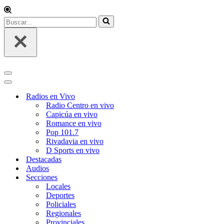
Buscar...
Menú
de
Menú
navegación
de
Radios en Vivo
navegación
Radio Centro en vivo
Capicúa en vivo
Romance en vivo
Pop 101.7
Rivadavia en vivo
D Sports en vivo
Destacadas
Audios
Secciones
Locales
Deportes
Policiales
Regionales
Provinciales