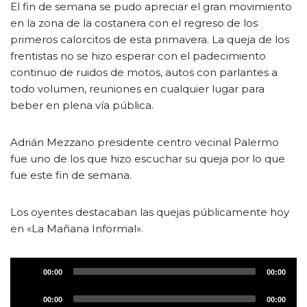
El fin de semana se pudo apreciar el gran movimiento
o
en la zona de la costanera con el regreso de los
d
primeros calorcitos de esta primavera. La queja de los
u
frentistas no se hizo esperar con el padecimiento
c
continuo de ruidos de motos, autos con parlantes a
t
todo volumen, reuniones en cualquier lugar para
o
beber en plena vía pública.
r
d
e
Adrián Mezzano presidente centro vecinal Palermo
a
fue uno de los que hizo escuchar su queja por lo que
u
fue este fin de semana.
d
i
Los oyentes destacaban las quejas públicamente hoy
o
en «La Mañana Informal».
R
00:00
00:00
e
R
p
00:00
00:00