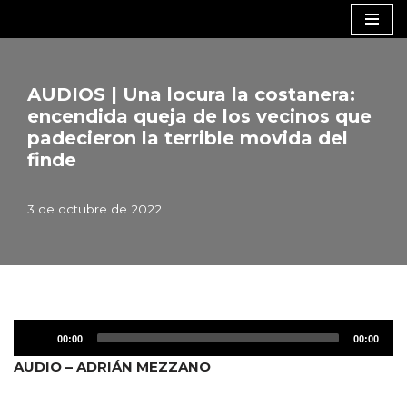
Saltar
al
contenido
AUDIOS | Una locura la costanera:
encendida queja de los vecinos que
padecieron la terrible movida del
finde
3 de octubre de 2022
R
00:00
00:00
e
AUDIO – ADRIÁN MEZZANO
p
r