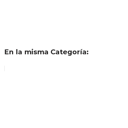
a
d
o
u
i
d
o
i
o
En la misma Categoría: