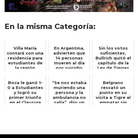
En la misma Categoría:
Villa María
En Argentina,
Sin los votos
contará con una
advierten que
suficientes,
residencia para
14 personas
Bullrich quitó el
estudiantes de
mueren al día
capítulo de la
la región
por suicidio
Ley de Tierras
del d...
Boca le ganó 1-
“Se nos estaba
Belgrano
0 a Estudiantes
muriendo una
rescató un
y logró su
persona y la
punto en su
primer triunfo
ambulancia no
visita a Tigre al
en el Clausura
salía”, dijo un
empatar sin
bombero q...
goles