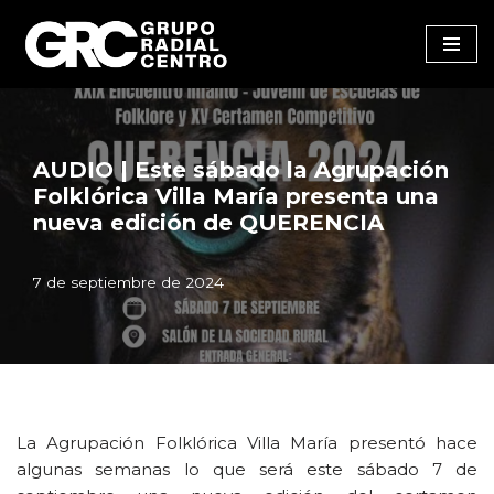
Saltar
al
contenido
AUDIO | Este sábado la Agrupación
Folklórica Villa María presenta una
nueva edición de QUERENCIA
7 de septiembre de 2024
La Agrupación Folklórica Villa María presentó hace
algunas semanas lo que será este sábado 7 de