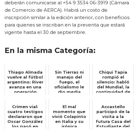
deberán comunicarse al +54 9 3534 06-3919 (Cámara
de Comercio de AERCA). Habrá un costo de
inscripción similar a la edición anterior, con beneficios
para quienes se inscriban en la preventa que estará
vigente hasta el 30 de septiembre.
En la misma Categoría:
Thiago Almada
Sin Tierras ni
Chiqui Tapia
vuelve al fútbol
manejo del
rompió el
argentino: River
fuego, el
silencio: habló
avanza en una
oficialismo le
del Mundial, la
operación
dio media
continuidad de
insólita...
sanción al
Scaloni y ...
proyecto...
Crimen vial:
El mal
Accastello
cuatro testigos
momento que
participó de la
declararon que
vivió Colapinto
visita a la
Oscar González
en Italia y su
futura Casa del
los pasó en
irónica
Estudiante del
doble lín...
reacción: Quién
ENRED junt...
hubier...