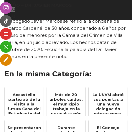
00:00
AUDIO – DR. JAVIER MARCOS
00:00
00:00
El abogado Javier Marcos se refirió a la condena de
Ricardo Carpené, de 50 años, condenado a 6 años por
abuso de menores por la Cámara del Crimen de Villa
María, en un juicio abreviado. Los hechos datan de
octubre de 2020. Escuche la palabra del Dr. Javier
Marcos en la presente nota:
En la misma Categoría:
Accastello
Más de 20
La UNVM abrió
participó de la
árboles caídos:
sus puertas a
visita a la
el municipio
una nueva
futura Casa del
trabaja en la
delegación
Estudiante del
normalización
internacional
ENRED junt...
de distintos ...
de estudiantes
Se presentaron
Durante
El Concejo