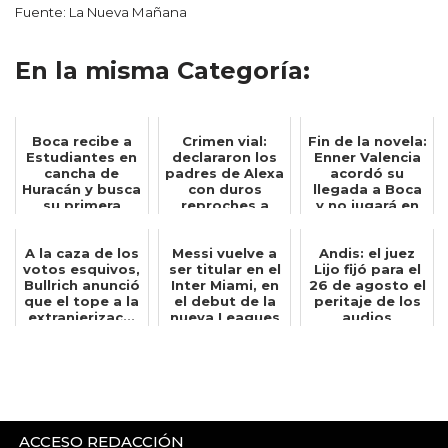
Fuente: La Nueva Mañana
En la misma Categoría:
Boca recibe a
Crimen vial:
Fin de la novela:
Estudiantes en
declararon los
Enner Valencia
cancha de
padres de Alexa
acordó su
Huracán y busca
con duros
llegada a Boca
su primera
reproches a
y no jugará en
victoria en el...
Oscar González
Tallere...
A la caza de los
Messi vuelve a
Andis: el juez
votos esquivos,
ser titular en el
Lijo fijó para el
Bullrich anunció
Inter Miami, en
26 de agosto el
que el tope a la
el debut de la
peritaje de los
extranjerizac...
nueva Leagues
audios
Cu...
atribuid...
ACCESO REDACCIÓN