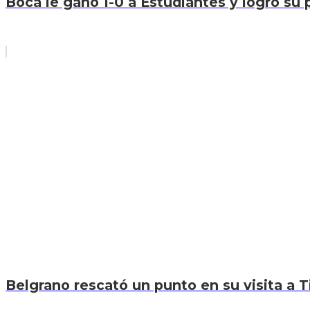
Boca le ganó 1-0 a Estudiantes y logró su p
Belgrano rescató un punto en su visita a T