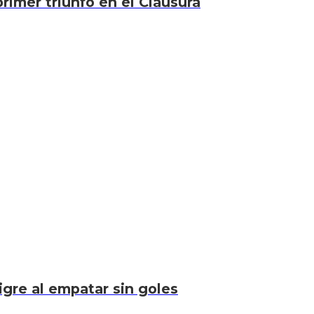
rimer triunfo en el Clausura
igre al empatar sin goles