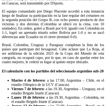
en Caracas, será transmitido por DSports.
El equipo comandado por Diego Placente accedió a esta instancia
luego de finalizar su participación en la fase regular del certamen en
la segunda posición del Grupo B, con ocho puntos producto de dos
victorias y dos derrotas (Colombia se ubicó en la cima, con 10
unidades). En orden, goleó a Brasil por 6-0, igualó con Colombia en
1-1, logró un apretado triunfo sobre Bolivia por 1-0 y no se sacó
diferencias ante Ecuador en el cierre (terminó 0-0).
Brasil, Colombia, Uruguay y Paraguay completan la lista de los
países que participan del hexagonal. Cabe aclarar que La Roja, al
ser anfitriona de la edición 2025 de la Copa del Mundo de esta
categoría, no ocupará cupo, por lo que, en caso de quedar entre los
cuatro mejores, le cederá su lugar al quinto mejor ubicado.
El calendario con los partidos del seleccionado argentino sub-20
Martes 4 de febrero
: a las 17.00, Argentina – Chile, en el
estadio Olímpico de la UCV (Caracas)
Viernes 7 de febrero
: a las 19.30, Argentina – Uruguay, en el
estadio Brigido Iriarte (Caracas)
Lunes 10 de febrero
: a las 19.30, Argentina – Colombia, en
el estadio Brigido Iriarte (Caracas)
Jueves 13 de febrero
: a las 22.00, Argentina – Brasil, en el