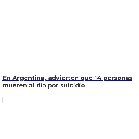
En Argentina, advierten que 14 personas
mueren al día por suicidio