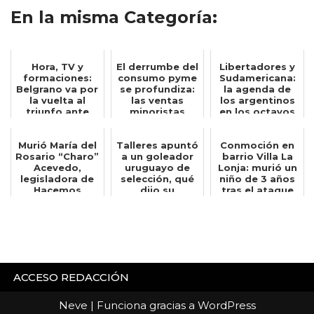
En la misma Categoría:
Hora, TV y
El derrumbe del
Libertadores y
formaciones:
consumo pyme
Sudamericana:
Belgrano va por
se profundiza:
la agenda de
la vuelta al
las ventas
los argentinos
triunfo ante
minoristas
en los octavos
Banfield
cayeron 3,8%
e...
Murió María del
Talleres apuntó
Conmoción en
Rosario “Charo”
a un goleador
barrio Villa La
Acevedo,
uruguayo de
Lonja: murió un
legisladora de
selección, qué
niño de 3 años
Hacemos
dijo su
tras el ataque
Unidos por
representante
de un...
Córdo...
ACCESO REDACCIÓN
Neve
| Funciona gracias a
WordPress