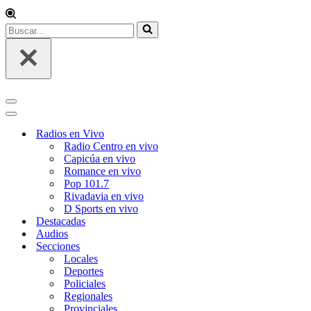
Buscar...
Menú
de
Menú
navegación
de
Radios en Vivo
navegación
Radio Centro en vivo
Capicúa en vivo
Romance en vivo
Pop 101.7
Rivadavia en vivo
D Sports en vivo
Destacadas
Audios
Secciones
Locales
Deportes
Policiales
Regionales
Provinciales