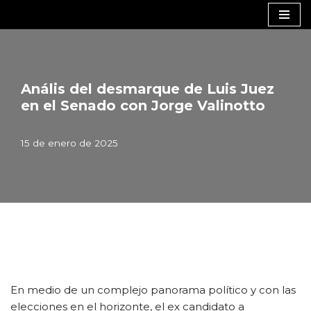
Saltar
al
contenido
Anális del desmarque de Luis Juez
en el Senado con Jorge Valinotto
15 de enero de 2025
En medio de un complejo panorama político y con las
elecciones en el horizonte, el ex candidato a