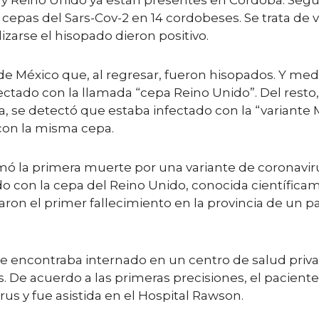
 y Reino Unido ya están presentes en Córdoba. Segú
 cepas del Sars-Cov-2 en 14 cordobeses. Se trata de 
izarse el hisopado dieron positivo.
 de México que, al regresar, fueron hisopados. Y me
ctado con la llamada “cepa Reino Unido”. Del resto,
ba, se detectó que estaba infectado con la “variante
 con la misma cepa.
mó la primera muerte por una variante de coronaviru
 con la cepa del Reino Unido, conocida científicame
ron el primer fallecimiento en la provincia de un p
 encontraba internado en un centro de salud privado
 De acuerdo a las primeras precisiones, el paciente h
rus y fue asistida en el Hospital Rawson.