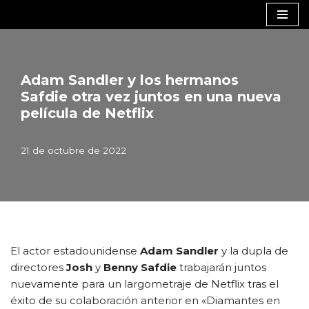
Saltar
al
contenido
Adam Sandler y los hermanos
Safdie otra vez juntos en una nueva
película de Netflix
21 de octubre de 2022
El actor estadounidense
Adam Sandler
y la dupla de
directores
Josh
y
Benny Safdie
trabajarán juntos
nuevamente para un largometraje de Netflix tras el
éxito de su colaboración anterior en «Diamantes en