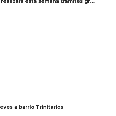
l realizará esta semana trámites gr...
ves a barrio Trinitarios