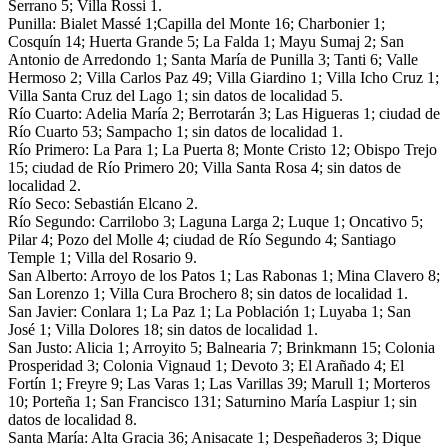
Serrano 5; Villa Rossi 1.
Punilla: Bialet Massé 1;Capilla del Monte 16; Charbonier 1;
Cosquín 14; Huerta Grande 5; La Falda 1; Mayu Sumaj 2; San
Antonio de Arredondo 1; Santa María de Punilla 3; Tanti 6; Valle
Hermoso 2; Villa Carlos Paz 49; Villa Giardino 1; Villa Icho Cruz 1;
Villa Santa Cruz del Lago 1; sin datos de localidad 5.
Río Cuarto: Adelia María 2; Berrotarán 3; Las Higueras 1; ciudad de
Río Cuarto 53; Sampacho 1; sin datos de localidad 1.
Río Primero: La Para 1; La Puerta 8; Monte Cristo 12; Obispo Trejo
15; ciudad de Río Primero 20; Villa Santa Rosa 4; sin datos de
localidad 2.
Río Seco: Sebastián Elcano 2.
Río Segundo: Carrilobo 3; Laguna Larga 2; Luque 1; Oncativo 5;
Pilar 4; Pozo del Molle 4; ciudad de Río Segundo 4; Santiago
Temple 1; Villa del Rosario 9.
San Alberto: Arroyo de los Patos 1; Las Rabonas 1; Mina Clavero 8;
San Lorenzo 1; Villa Cura Brochero 8; sin datos de localidad 1.
San Javier: Conlara 1; La Paz 1; La Población 1; Luyaba 1; San
José 1; Villa Dolores 18; sin datos de localidad 1.
San Justo: Alicia 1; Arroyito 5; Balnearia 7; Brinkmann 15; Colonia
Prosperidad 3; Colonia Vignaud 1; Devoto 3; El Arañado 4; El
Fortín 1; Freyre 9; Las Varas 1; Las Varillas 39; Marull 1; Morteros
10; Porteña 1; San Francisco 131; Saturnino María Laspiur 1; sin
datos de localidad 8.
Santa María: Alta Gracia 36; Anisacate 1; Despeñaderos 3; Dique