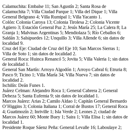
Calamuchita: Embalse 11; San Agustín 2; Santa Rosa de
Calamuchita 7; Villa Ciudad Parque 1; Villa del Dique 1; Villa
General Belgrano 4; Villa Rumipal 1; Villa Yacanto 1.
Colón: Colonia Caroya 13; Colonia Tirolesa 2; Colonia Vicente
Agüero 3; Estación General Paz 2; Jesús María 25; La Calera 8; La
Granja 1; Malvinas Argentinas 5; Mendiolaza 5; Río Ceballos 6;
Saldán 3; Salsipuedes 12; Unquillo 3; Villa Allende 6; sin datos de
localidad 9.
Cruz del Eje: Ciudad de Cruz del Eje 10; San Marcos Sierras 1;
Villa de Soto 1; sin datos de localidad 2.
General Roca: Huinca Renancó 5; Jovita 5; Villa Valeria 1; sin datos
de localidad 1.
General San Martín: Arroyo Algodón 1; Arroyo Cabral 6; Etruria 8;
Pasco 9; Ticino 1; Villa María 34; Villa Nueva 7; sin datos de
localidad 2.
Ischilín: Deán Funes 1.
Juárez Celman: Alejandro Roca 1; General Cabrera 2; General
Deheza 5; Santa Eufemia 9; sin datos de localidad 1.
Marcos Juárez: Arias 2; Camilo Aldao 1; Capitán General Bernardo
O’Higgins 3; Colonia Italiana 1; Corral de Bustos 17; General Roca
4; Guatimozín 2; Inriville 1; Isla Verde 2; Leones 2; ciudad de
Marcos Juárez 60; Monte Buey 1; Saira 1; Villa Elisa 1; sin datos de
localidad 1.
Presidente Roque Sáenz Peña: General Levalle 16; Laboulaye 2;