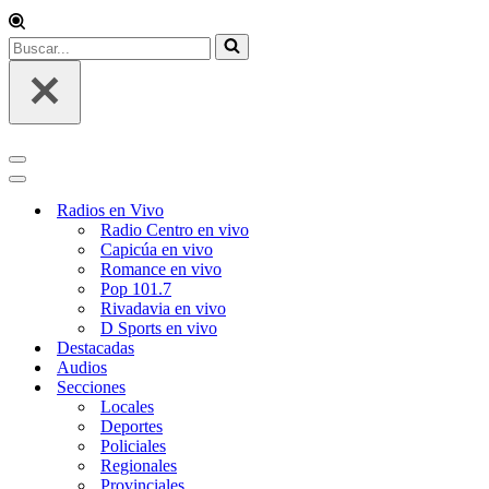
Buscar...
Menú
de
Menú
navegación
de
Radios en Vivo
navegación
Radio Centro en vivo
Capicúa en vivo
Romance en vivo
Pop 101.7
Rivadavia en vivo
D Sports en vivo
Destacadas
Audios
Secciones
Locales
Deportes
Policiales
Regionales
Provinciales