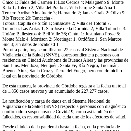
Chico 1; Falda del Carmen 1; Los Cedros 4; Malagueño 9; Monte
Ralo 1; Toledo 2; Villa del Prado 2; Villa Parque Santa Ana 1.
Tercero Arriba: Almafuerte 3; Hernando 2; James Craik 2; Oliva 9;
Río Tercero 20; Tancacha 4.
Totoral: Capilla de Sitón 1; Sinsacate 2; Villa del Totoral 7.
Tulumba: Las Arrias 1; San José de la Dormida 2; Villa Tulumba 3.
Unión: Ballesteros 4; Bell Ville 36; Cintra 1; Justiniano Posse 5;
Monte Maíz 4; Morrison 2; Noetinger 1; Ordóñez 1; San Marcos
Sud 3; sin datos de localidad 1.
Por otra parte, hoy se notificaron 22 casos al Sistema Nacional de
Vigilancia de la Salud (SNVS), correspondiente a personas con
residencia en Ciudad Autónoma de Buenos Aires y las provincias de
San Luis, Mendoza, Neuquén, Santa Fe, Río Negro, Tucumán,
Buenos Aires, Santa Cruz y Tierra del Fuego, pero con domicilio
legal en la provincia de Córdoba.
De esta manera, la provincia de Córdoba registra a la fecha un total
de 1.850 casos nuevos y un acumulado de 227.277 casos.
La notificación y carga de datos en el Sistema Nacional de
Vigilancia de la Salud (SNVS) respecto a personas con diagnóstico
confirmado o sospechoso de Covid-19, como así también de
fallecidos, es responsabilidad de cada uno de los efectores de salud.
Desde el inicio de la pandemia hasta la fecha, en la provincia de