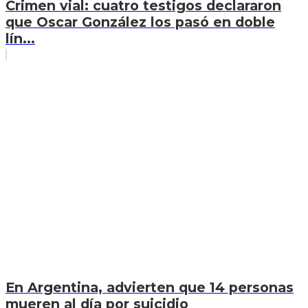
Crimen vial: cuatro testigos declararon
que Oscar González los pasó en doble
lín...
En Argentina, advierten que 14 personas
mueren al día por suicidio